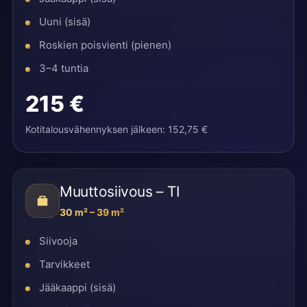
Uuni (sisä)
Roskien poisvienti (pienen)
3–4 tuntia
215 €
Kotitalousvähennyksen jälkeen: 152,75 €
Muuttosiivous – TI
30 m² – 39 m²
Siivooja
Tarvikkeet
Jääkaappi (sisä)