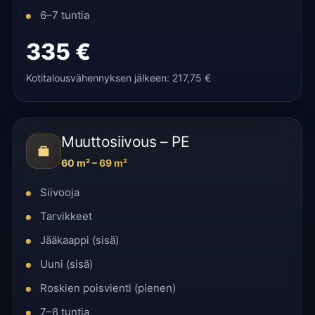
6–7 tuntia
335 €
Kotitalousvähennyksen jälkeen: 217,75 €
Muuttosiivous – PE
60 m² – 69 m²
Siivooja
Tarvikkeet
Jääkaappi (sisä)
Uuni (sisä)
Roskien poisvienti (pienen)
7–8 tuntia