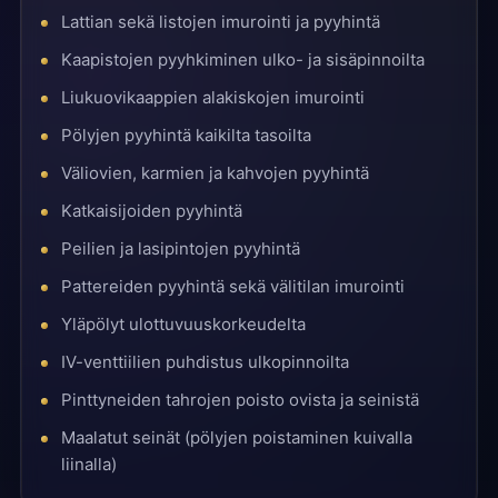
Lattian sekä listojen imurointi ja pyyhintä
Kaapistojen pyyhkiminen ulko- ja sisäpinnoilta
Liukuovikaappien alakiskojen imurointi
Pölyjen pyyhintä kaikilta tasoilta
Väliovien, karmien ja kahvojen pyyhintä
Katkaisijoiden pyyhintä
Peilien ja lasipintojen pyyhintä
Pattereiden pyyhintä sekä välitilan imurointi
Yläpölyt ulottuvuuskorkeudelta
IV-venttiilien puhdistus ulkopinnoilta
Pinttyneiden tahrojen poisto ovista ja seinistä
Maalatut seinät (pölyjen poistaminen kuivalla
liinalla)