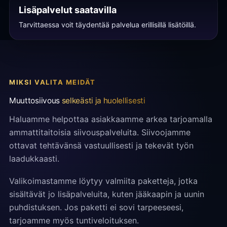
Lisäpalvelut saatavilla
Tarvittaessa voit täydentää palvelua erillisillä lisätöillä.
MIKSI VALITA MEIDÄT
Muuttosiivous
selkeästi ja huolellisesti
Haluamme helpottaa asiakkaamme arkea tarjoamalla
ammattitaitoisia siivouspalveluita. Siivoojamme
ottavat tehtävänsä vastuullisesti ja tekevät työn
laadukkaasti.
Valikoimastamme löytyy valmiita paketteja, jotka
sisältävät jo lisäpalveluita, kuten jääkaapin ja uunin
puhdistuksen. Jos paketti ei sovi tarpeeseesi,
tarjoamme myös tuntiveloituksen.