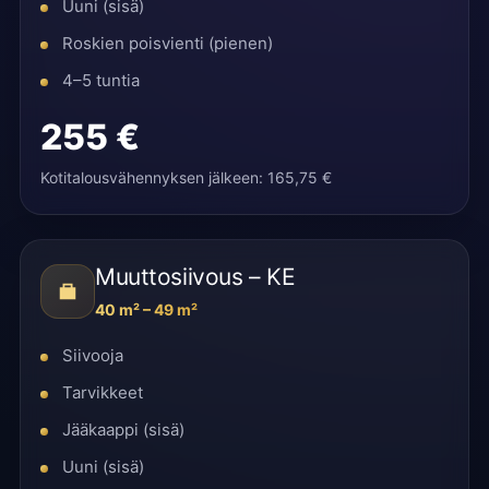
Uuni (sisä)
Roskien poisvienti (pienen)
4–5 tuntia
255 €
Kotitalousvähennyksen jälkeen: 165,75 €
Muuttosiivous – KE
40 m² – 49 m²
Siivooja
Tarvikkeet
Jääkaappi (sisä)
Uuni (sisä)