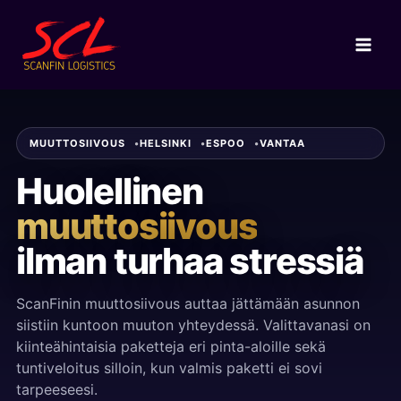
Skip
to
content
MUUTTOSIIVOUS
HELSINKI
ESPOO
VANTAA
Huolellinen
muuttosiivous
ilman turhaa stressiä
ScanFinin muuttosiivous auttaa jättämään asunnon
siistiin kuntoon muuton yhteydessä. Valittavanasi on
kiinteähintaisia paketteja eri pinta-aloille sekä
tuntiveloitus silloin, kun valmis paketti ei sovi
tarpeeseesi.