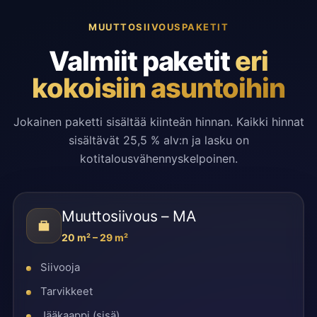
MUUTTOSIIVOUSPAKETIT
Valmiit paketit
eri
kokoisiin asuntoihin
Jokainen paketti sisältää kiinteän hinnan. Kaikki hinnat
sisältävät 25,5 % alv:n ja lasku on
kotitalousvähennyskelpoinen.
Muuttosiivous – MA
20 m² – 29 m²
Siivooja
Tarvikkeet
Jääkaappi (sisä)