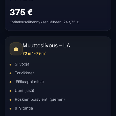
375 €
Kotitalousvähennyksen jälkeen: 243,75 €
Muuttosiivous – LA
70 m² – 79 m²
Siivooja
Tarvikkeet
Jääkaappi (sisä)
Uuni (sisä)
Roskien poisvienti (pienen)
8–9 tuntia