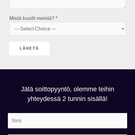
Mistä kuulit meistä?
*
LÄHETÄ
Jätä soittopyyntö, olemme teihin
yhteydessä 2 tunnin sisällä!