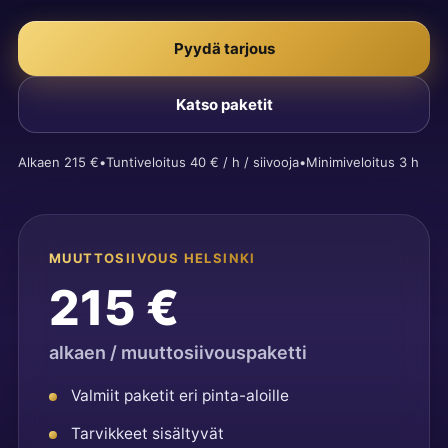
Pyydä tarjous
Katso paketit
Alkaen 215 €
•
Tuntiveloitus 40 € / h / siivooja
•
Minimiveloitus 3 h
MUUTTOSIIVOUS HELSINKI
215 €
alkaen / muuttosiivouspaketti
Valmiit paketit eri pinta-aloille
Tarvikkeet sisältyvät