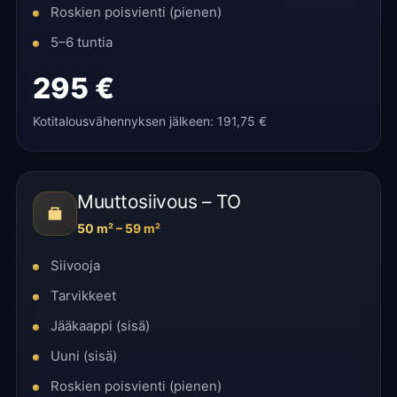
Roskien poisvienti (pienen)
5–6 tuntia
295 €
Kotitalousvähennyksen jälkeen: 191,75 €
Muuttosiivous – TO
50 m² – 59 m²
Siivooja
Tarvikkeet
Jääkaappi (sisä)
Uuni (sisä)
Roskien poisvienti (pienen)